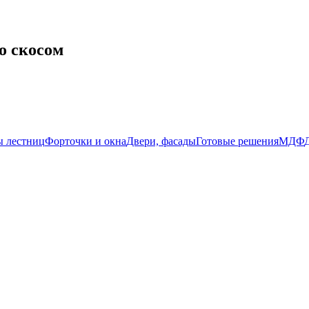
о скосом
 лестниц
Форточки и окна
Двери, фасады
Готовые решения
МДФ