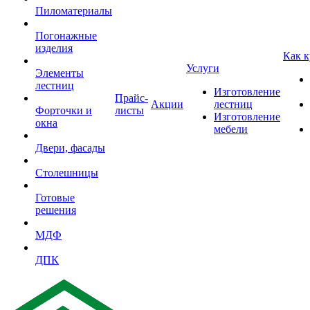
Пиломатериалы
Погонажные
изделия
Как к
Услуги
Элементы
лестниц
Изготовление
Прайс-
Акции
лестниц
Форточки и
листы
Изготовление
окна
мебели
Двери, фасады
Столешницы
Готовые
решения
МДФ
ДПК