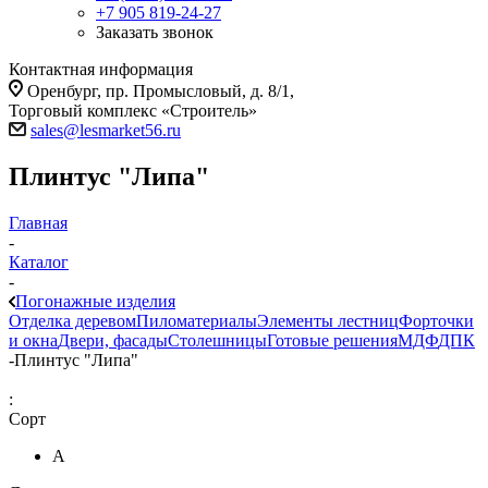
+7 905 819-24-27
Заказать звонок
Контактная информация
Оренбург, пр. Промысловый, д. 8/1,
Торговый комплекс «Строитель»
sales@lesmarket56.ru
Плинтус "Липа"
Главная
-
Каталог
-
Погонажные изделия
Отделка деревом
Пиломатериалы
Элементы лестниц
Форточки
и окна
Двери, фасады
Столешницы
Готовые решения
МДФ
ДПК
-
Плинтус "Липа"
:
Сорт
А