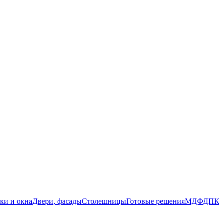
ки и окна
Двери, фасады
Столешницы
Готовые решения
МДФ
ДП