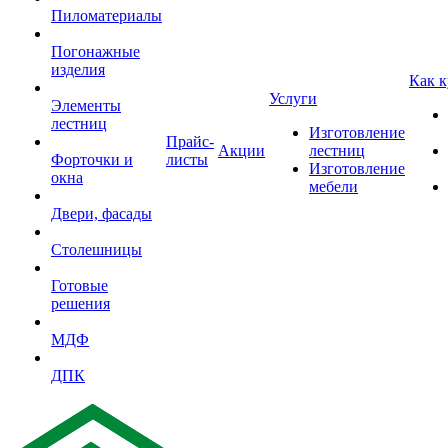
Пиломатериалы
Погонажные
изделия
Как к
Услуги
Элементы
лестниц
Изготовление
Прайс-
Акции
лестниц
Форточки и
листы
Изготовление
окна
мебели
Двери, фасады
Столешницы
Готовые
решения
МДФ
ДПК