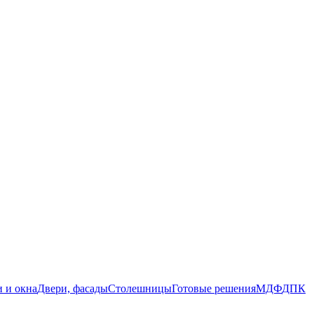
 и окна
Двери, фасады
Столешницы
Готовые решения
МДФ
ДПК