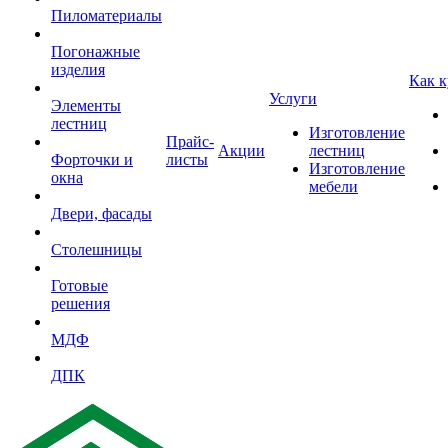
Пиломатериалы
Погонажные
изделия
Как к
Услуги
Элементы
лестниц
Изготовление
Прайс-
Акции
лестниц
Форточки и
листы
Изготовление
окна
мебели
Двери, фасады
Столешницы
Готовые
решения
МДФ
ДПК