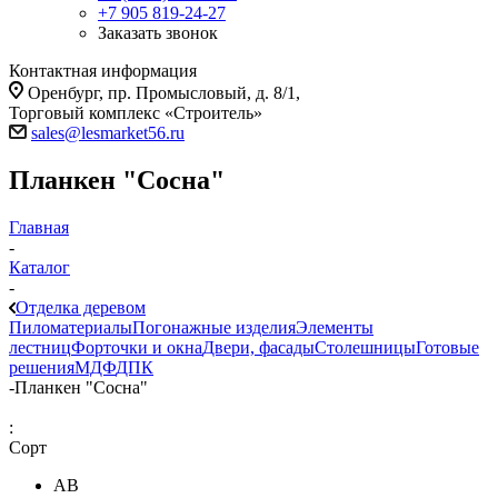
+7 905 819-24-27
Заказать звонок
Контактная информация
Оренбург, пр. Промысловый, д. 8/1,
Торговый комплекс «Строитель»
sales@lesmarket56.ru
Планкен "Сосна"
Главная
-
Каталог
-
Отделка деревом
Пиломатериалы
Погонажные изделия
Элементы
лестниц
Форточки и окна
Двери, фасады
Столешницы
Готовые
решения
МДФ
ДПК
-
Планкен "Сосна"
:
Сорт
АВ